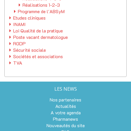
Réalisations 1-2-3
Programme de l'ABSyM
Etudes cliniques
INAMI
Loi Qualité de la pratique
Poste vacant dermatologue
RGDP
Sécurité sociale
Sociétés et associations
TVA
LES NEWS
Nos partenaires
Actualités
A votre agenda
Pharmanews
Nouveautés du site