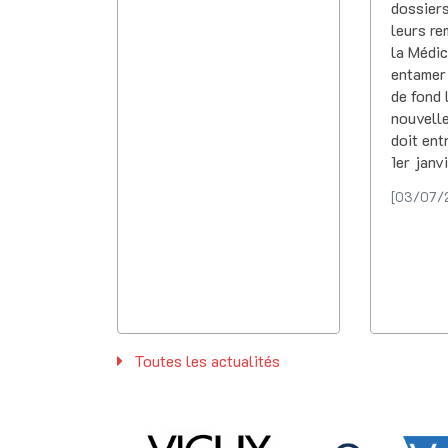
dossiers
leurs re
la Médi
entamer
de fond 
nouvell
doit ent
1er janv
[03/07/
Toutes les actualités