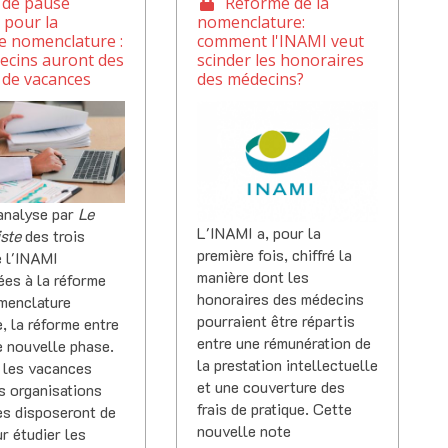
 de pause
Réforme de la
e pour la
nomenclature:
e nomenclature :
comment l'INAMI veut
ecins auront des
scinder les honoraires
 de vacances
des médecins?
'analyse par
Le
L'INAMI a, pour la
iste
des trois
première fois, chiffré la
e l'INAMI
manière dont les
ées à la réforme
honoraires des médecins
omenclature
pourraient être répartis
, la réforme entre
entre une rémunération de
e nouvelle phase.
la prestation intellectuelle
 les vacances
et une couverture des
es organisations
frais de pratique. Cette
es disposeront de
nouvelle note
ur étudier les