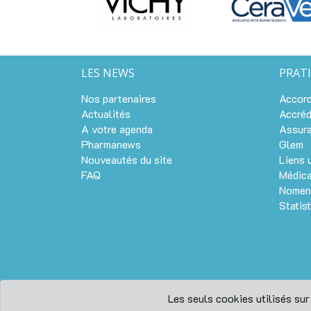
LES NEWS
PRAT
Nos partenaires
Accord
Actualités
Accréd
A votre agenda
Assur
Pharmanews
Glem
Nouveautés du site
Liens 
FAQ
Médic
Nomen
Statis
Les seuls cookies utilisés su