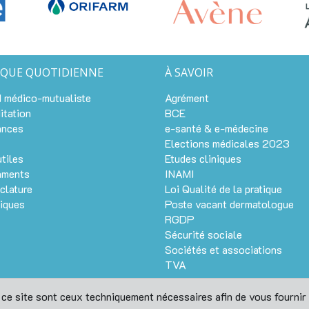
IQUE QUOTIDIENNE
À SAVOIR
 médico-mutualiste
Agrément
itation
BCE
ances
e-santé & e-médecine
Elections médicales 2023
utiles
Etudes cliniques
aments
INAMI
clature
Loi Qualité de la pratique
tiques
Poste vacant dermatologue
RGDP
Sécurité sociale
Sociétés et associations
TVA
r ce site sont ceux techniquement nécessaires afin de vous fournir
© Dermanet UPBDV 2005-2026 —
Mentions légales