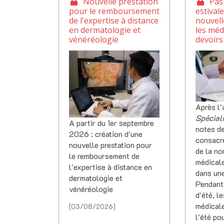
Nouvelle prestation
Pas
pour le remboursement
estival
de l'expertise à distance
nouvell
en dermatologie et
les méd
vénéréologie
devoirs
Après l
Spécial
A partir du 1er septembre
notes d
2026 : création d'une
consacr
nouvelle prestation pour
de la n
le remboursement de
médicale
l'expertise à distance en
dans un
dermatologie et
Pendant
vénéréologie
d'été, l
médical
[03/08/2026]
l'été po