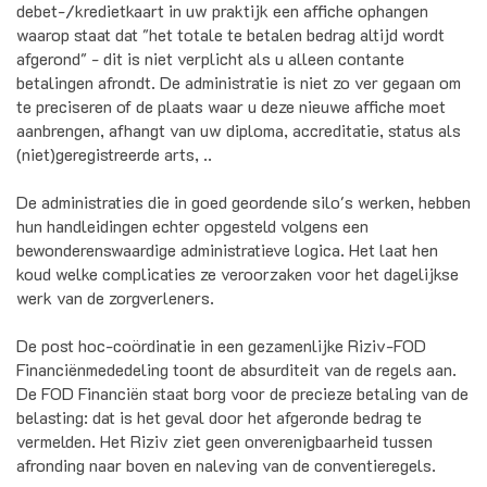
debet-/kredietkaart in uw praktijk een affiche ophangen
waarop staat dat "het totale te betalen bedrag altijd wordt
afgerond" - dit is niet verplicht als u alleen contante
betalingen afrondt. De administratie is niet zo ver gegaan om
te preciseren of de plaats waar u deze nieuwe affiche moet
aanbrengen, afhangt van uw diploma, accreditatie, status als
(niet)geregistreerde arts, ..
De administraties die in goed geordende silo's werken, hebben
hun handleidingen echter opgesteld volgens een
bewonderenswaardige administratieve logica. Het laat hen
koud welke complicaties ze veroorzaken voor het dagelijkse
werk van de zorgverleners.
De post hoc-coördinatie in een gezamenlijke Riziv-FOD
Financiënmededeling toont de absurditeit van de regels aan.
De FOD Financiën staat borg voor de precieze betaling van de
belasting: dat is het geval door het afgeronde bedrag te
vermelden. Het Riziv ziet geen onverenigbaarheid tussen
afronding naar boven en naleving van de conventieregels.