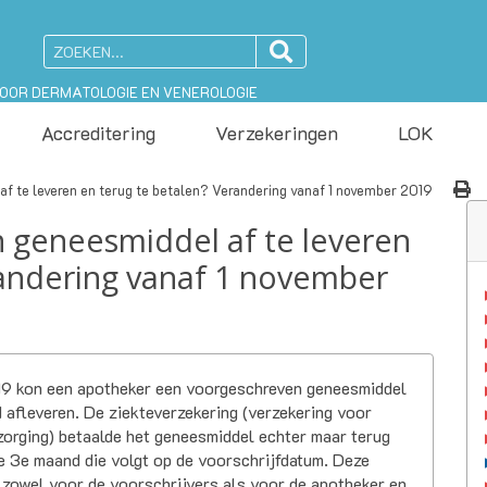
VOOR DERMATOLOGIE EN VENEROLOGIE
Accreditering
Verzekeringen
LOK
af te leveren en terug te betalen? Verandering vanaf 1 november 2019
n geneesmiddel af te leveren
randering vanaf 1 november
19 kon een apotheker een voorgeschreven geneesmiddel
d afleveren. De ziekteverzekering (verzekering voor
orging) betaalde het geneesmiddel echter maar terug
de 3e maand die volgt op de voorschrijfdatum. Deze
, zowel voor de voorschrijvers als voor de apotheker en