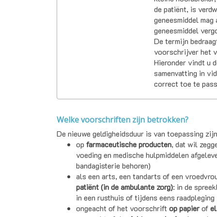
de patiënt, is verd
geneesmiddel mag a
geneesmiddel vergo
De termijn bedraag
voorschrijver het v
Hieronder vindt u d
samenvatting in vi
correct toe te pass
Welke voorschriften zijn betrokken?
De nieuwe geldigheidsduur is van toepassing zijn
op
farmaceutische producten
, dat wil zeg
voeding en medische hulpmiddelen afgelever
bandagisterie behoren)
als een arts, een tandarts of een vroedvr
patiënt (in de ambulante zorg)
: in de spree
in een rusthuis of tijdens eens raadpleging 
ongeacht of het voorschrift
op papier
of
el