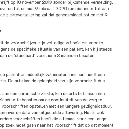
hrijft op 10 november 2019 zonder bijkomende vermelding,
leveren tot en met 9 februari 2020 (en niet meer tot aan
de ziekteverzekering zal dat geneesmiddel tot en met 9
d
 de voorschrijver zijn volledige vrijheid om voor te
gens de specifieke situatie van een patiënt, kan hij steeds
 dan de ‘standaard’ voorziene 3 maanden bepalen.
 de patiënt onmiddellijk zal moeten innemen, heeft een
in. De arts kan de geldigheid van zijn voorschrift dus
t aan een chronische ziekte, kan de arts het misschien
eidsduur te bepalen om de continuïteit van de zorg te
e voorschriften opstellen met een langere geldigheidsduur,
ken over de data van uitgestelde aflevering. Het is ook
eerdere voorschriften heeft die allemaal voor een lange
er op zoek moet gaan naar het voorschrift dat op dat moment