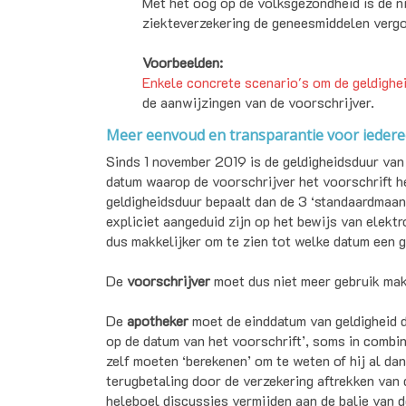
Met het oog op de volksgezondheid is de n
ziekteverzekering de geneesmiddelen vergoe
Voorbeelden:
Enkele concrete scenario's om de geldighei
de aanwijzingen van de voorschrijver.
Meer eenvoud en transparantie voor ieder
Sinds 1 november 2019 is de geldigheidsduur van
datum waarop de voorschrijver het voorschrift h
geldigheidsduur bepaalt dan de 3 ‘standaardmaan
expliciet aangeduid zijn op het bewijs van elektr
dus makkelijker om te zien tot welke datum een g
De
voorschrijver
moet dus niet meer gebruik mak
De
apotheker
moet de einddatum van geldigheid 
op de datum van het voorschrift’, soms in combina
zelf moeten ‘berekenen’ om te weten of hij al dan
terugbetaling door de verzekering aftrekken van d
heleboel discussies vermijden aan de balie van 