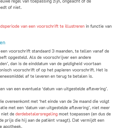
ieuwe regel van toepassing zijn, ongeacht of de
dt of niet.
dsperiode van een voorschrift te illustreren
in functie van
een
 een voorschrift standaard 3 maanden, te tellen vanaf de
eeft opgesteld. Als de voorschrijver een andere
den’, dan is de einddatum van de geldigheid voortaan
onisch voorschrift of op het papieren voorschrift. Het is
eneesmiddel af te leveren en terug te betalen is.
en van een eventuele ‘datum van uitgestelde aflevering’.
die overeenkomt met ‘het einde van de 3e maand die volgt
tie met een ‘datum van uitgestelde aflevering’, niet meer
 niet de
derdebetalersregeling
moet toepassen (en dus de
e prijs die hij aan de patiënt vraagt). Dat vermijdt een
de apotheek.