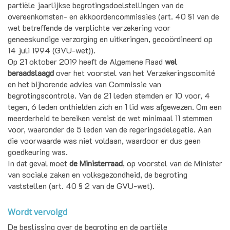
partiële jaarlijkse begrotingsdoelstellingen van de
overeenkomsten- en akkoordencommissies (art. 40 §1 van de
wet betreffende de verplichte verzekering voor
geneeskundige verzorging en uitkeringen, gecoördineerd op
14 juli 1994 (GVU-wet)).
Op 21 oktober 2019 heeft de Algemene Raad
wel
beraadslaagd
over het voorstel van het Verzekeringscomité
en het bijhorende advies van Commissie van
begrotingscontrole. Van de 21 leden stemden er 10 voor, 4
tegen, 6 leden onthielden zich en 1 lid was afgewezen. Om een
meerderheid te bereiken vereist de wet minimaal 11 stemmen
voor, waaronder de 5 leden van de regeringsdelegatie. Aan
die voorwaarde was niet voldaan, waardoor er dus geen
goedkeuring was.
In dat geval moet
de Ministerraad
, op voorstel van de Minister
van sociale zaken en volksgezondheid, de begroting
vaststellen (art. 40 § 2 van de GVU-wet).
Wordt vervolgd
De beslissing over de begroting en de partiële