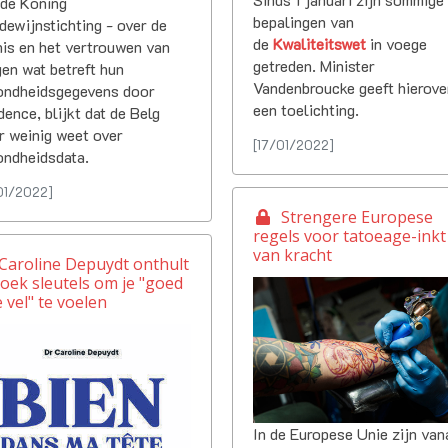
 de Koning
bepalingen van
ewijnstichting - over de
de
Kwaliteitswet
in voege
is en het vertrouwen van
getreden. Minister
en wat betreft hun
Vandenbroucke geeft hierove
ondheidsgegevens door
een toelichting.
dence, blijkt dat de Belg
r weinig weet over
[17/01/2022]
ondheidsdata.
01/2022]
Strengere Europese
regels voor tatoeage-inkt
van kracht
 Caroline Depuydt onthult
boek sleutels om je "goed
e vel" te voelen
In de Europese Unie zijn van