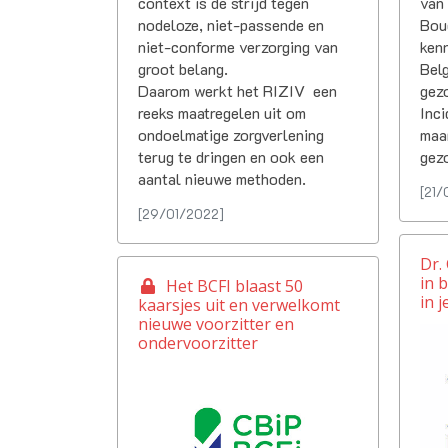
van
context is de strijd tegen
Boud
nodeloze, niet-passende en
kenn
niet-conforme verzorging van
Belg
groot belang.
gez
Daarom werkt het RIZIV een
Inci
reeks maatregelen uit om
maa
ondoelmatige zorgverlening
gez
terug te dringen en ook een
aantal nieuwe methoden.
[21/
[29/01/2022]
Dr.
in 
Het BCFI blaast 50
in j
kaarsjes uit en verwelkomt
nieuwe voorzitter en
ondervoorzitter