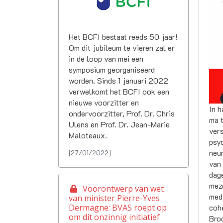
Het BCFI bestaat reeds 50 jaar!
Om dit jubileum te vieren zal er
in de loop van mei een
symposium georganiseerd
worden. Sinds 1 januari 2022
verwelkomt het BCFI ook een
nieuwe voorzitter en
In h
ondervoorzitter, Prof. Dr. Chris
ma t
Ulens en Prof. Dr. Jean-Marie
ver
Maloteaux.
psyc
neu
[27/01/2022]
van 
dage
meze
Voorontwerp van wet
medi
van minister Pierre-Yves
cohe
Dermagne: BVAS roept op
om dit onzinnig initiatief
Broo