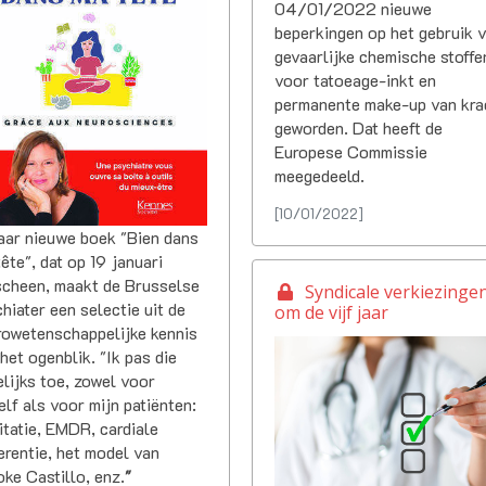
04/01/2022 nieuwe
beperkingen op het gebruik 
gevaarlijke chemische stoffe
voor tatoeage-inkt en
permanente make-up van kra
geworden. Dat heeft de
Europese Commissie
meegedeeld.
[10/01/2022]
aar nieuwe boek "Bien dans
ête", dat op 19 januari
scheen, maakt de Brusselse
Syndicale verkiezingen:
hiater een selectie uit de
om de vijf jaar
rowetenschappelijke kennis
het ogenblik. "Ik pas die
lijks toe, zowel voor
lf als voor mijn patiënten:
tatie, EMDR, cardiale
rentie, het model van
ke Castillo, enz.
"