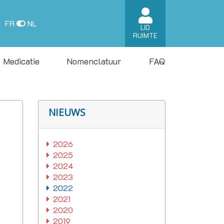
FR
NL
LID
RUIMTE
Medicatie
Nomenclatuur
FAQ
NIEUWS
2026
2025
2024
2023
2022
2021
2020
2019