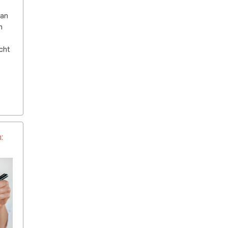
van
n
cht