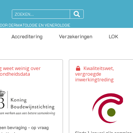
VOOR DERMATOLOGIE EN VENEROLOGIE
Accreditering
Verzekeringen
LOK
g weet weinig over
Kwaliteitswet,
ondheidsdata
vergroegde
inwerkingtreding
een bevraging - op vraag
Sinds 1 januari zijn sommige