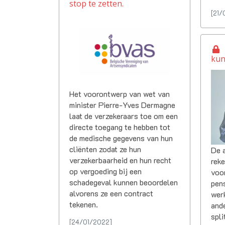
stop te zetten.
[21/
Artsen in opleiding
kun
Het voorontwerp van wet van
minister Pierre-Yves Dermagne
laat de verzekeraars toe om een
directe toegang te hebben tot
de medische gegevens van hun
cliënten zodat ze hun
De a
verzekerbaarheid en hun recht
rek
op vergoeding bij een
voor
schadegeval kunnen beoordelen
pen
alvorens ze een contract
wer
tekenen.
ande
spli
[24/01/2022]