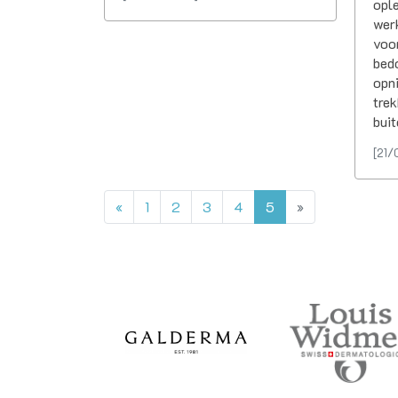
ople
wer
voor
bedo
opni
trek
buit
[21/
«
1
2
3
4
5
»